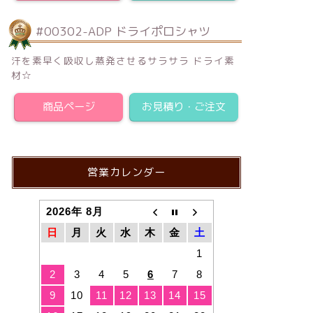
#00302-ADP ドライポロシャツ
汗を素早く吸収し蒸発させるサラサラ ドライ素
材☆
商品ページ
お見積り・ご注文
営業カレンダー
2026年 8月
日
月
火
水
木
金
土
1
2
3
4
5
6
7
8
9
10
11
12
13
14
15