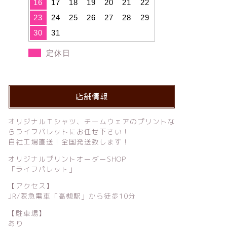
16
17
18
19
20
21
22
23
24
25
26
27
28
29
30
31
定休日
店舗情報
オリジナルＴシャツ、チームウェアのプリントな
らライフパレットにお任せ下さい！
自社工場直送！全国発送致します！
オリジナルプリントオーダーSHOP
「ライフパレット」
【アクセス】
JR/阪急電車「高槻駅」から徒歩10分
【駐車場】
あり